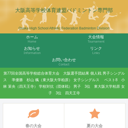
大阪高等学校体育連盟バドミントン専門部
Osaka High School Athletic Federation Badminton Division
ホーム
大会情報
Home
Tournament
お知らせ
リンク
Information
Links
お問い合わせ
Contact
第77回全国高等学校総合体育大会 大阪選手団結果 個人戦 男子シングル
ス 準優勝 杉山 楓（東大阪大学柏原） 女子シングルス ベスト8 小
林 茉央（四天王寺） 学校対抗（団体戦） 男子 3位 東大阪大学柏原 女
子 3位 四天王寺
春の大会
夏の大会