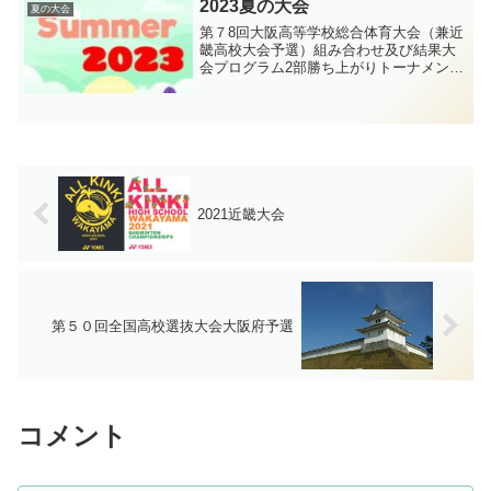
2023夏の大会
夏の大会
第７8回大阪高等学校総合体育大会（兼近
畿高校大会予選）組み合わせ及び結果大
会プログラム2部勝ち上がりトーナメント
タイムテーブル(8/15変更)／日程表ウェ
ア・ルール等諸注意・諸注意詳細※棄権
連絡はこちらから入力してください 学
校対抗単1部複...
2021近畿大会
第５０回全国高校選抜大会大阪府予選
コメント