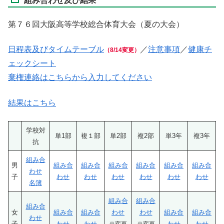
組み合わせ及び結果
第７６回大阪高等学校総合体育大会（夏の大会）
日程表及びタイムテーブル
／
注意事項
／
健康チ
（8/14変更）
ェックシート
棄権連絡はこちらから入力してください
結果はこちら
学校対
単1部
複１部
単2部
複2部
単3年
複3年
抗
組み合
男
組み合
組み合
組み合
組み合
組み合
組み合
わせ
子
わせ
わせ
わせ
わせ
わせ
わせ
名簿
組み合
組み合
組み合
女
組み合
組み合
わせ
わせ
組み合
組み合
わせ
子
わせ
わせ
わせ
わせ
※変更
※変更