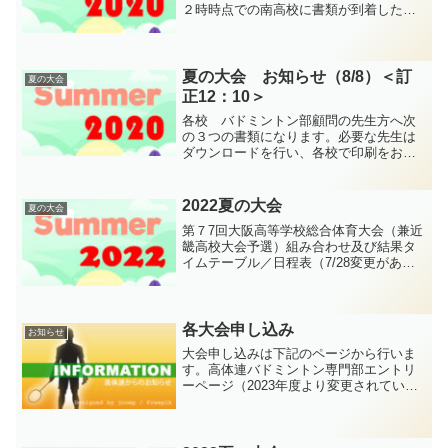
２時時点での南高校に書類が到着した学
校の一覧になります。ご確認ください。
申し込み確認ファイル
夏の大会 お知らせ（8/8）＜訂
夏の大会
正12：10＞
各校 バドミントン部顧問の先生方へ次
の３つの書類になります。必要な先生は
ダウンロードを行い、各校で印刷をお願
いいたします。健康状態シートについて
は、大阪高体連の試合だけでなく、他の
バドミントンの大会などに使用していた
2022夏の大会
夏の大会
だいても構いません。ご活...
第７7回大阪高等学校総合体育大会（兼近
畿高校大会予選）組み合わせ及び結果タ
イムテーブル／日程表（7/28変更があり
ます）ウェア・ルール等諸注意・諸注意
詳細健康チェックシート・健康チェック
シート３年生大会保護者用※棄権連絡は
こちらから入力して...
各大会申し込み
お知らせ
大会申し込みは下記のページから行いま
す。高体連バドミントン専門部エントリ
ーページ（2023年度より変更されていま
す）