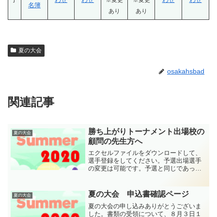
名簿
あり
あり
夏の大会
osakahsbad
関連記事
勝ち上がりトーナメント出場校の
夏の大会
顧問の先生方へ
エクセルファイルをダウンロードして、
選手登録をしてください。予選出場選手
の変更は可能です。予選と同じであって
も提出してください。送付先は、エクセ
ルファイル内に記載しています。8月20日
までにお願いします。エクセルファイル
夏の大会 申込書確認ページ
夏の大会
はこちらからダウンロ...
夏の大会の申し込みありがとうございま
した。書類の受領について、８月３日１