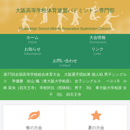
大阪高等学校体育連盟バドミントン専門部
Osaka High School Athletic Federation Badminton Division
ホーム
大会情報
Home
Tournament
お知らせ
リンク
Information
Links
お問い合わせ
Contact
第77回全国高等学校総合体育大会 大阪選手団結果 個人戦 男子シングル
ス 準優勝 杉山 楓（東大阪大学柏原） 女子シングルス ベスト8 小
林 茉央（四天王寺） 学校対抗（団体戦） 男子 3位 東大阪大学柏原 女
子 3位 四天王寺
春の大会
夏の大会