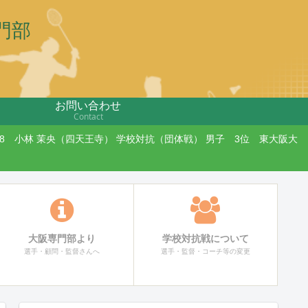
門部
お問い合わせ
Contact
 小林 茉央（四天王寺） 学校対抗（団体戦） 男子 3位 東大阪大
大阪専門部より
学校対抗戦について
選手・顧問・監督さんへ
選手・監督・コーチ等の変更