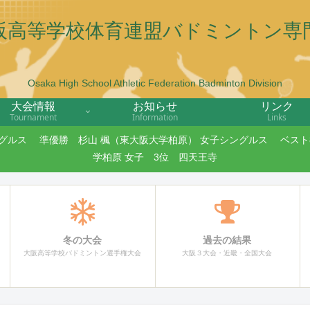
阪高等学校体育連盟バドミントン専
Osaka High School Athletic Federation Badminton Division
大会情報
お知らせ
リンク
Tournament
Information
Links
ングルス 準優勝 杉山 楓（東大阪大学柏原） 女子シングルス ベスト8
学柏原 女子 3位 四天王寺
冬の大会
過去の結果
大阪高等学校バドミントン選手権大会
大阪３大会・近畿・全国大会