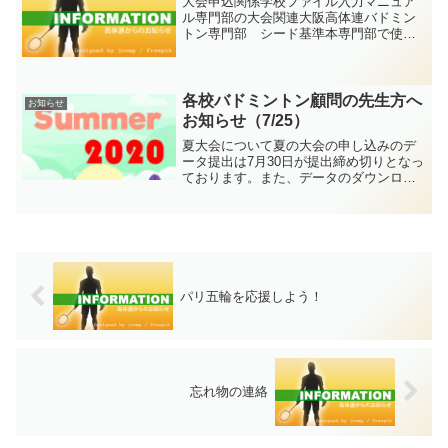
大会申込関係学校ファイル入力マニュア
ル専門部の大会関連大阪高体連バドミン
トン専門部 シード基準本専門部で使用
している大会処理ソフトについてプログ
ラムのトーナメントシード番号について
その他教員(顧問)の日本協会登録用紙大会
記録証明書記入用紙
各校バドミントン顧問の先生方へ
お知らせ
お知らせ（7/25）
夏大会について夏の大会の申し込みのデ
ータ提出は7月30日が提出締め切りとなっ
ております。また、データのダウンロー
ドのパスワードはお送りした案内の公文
書に記載されております。よろしくお願
いします。夏の地区別団体戦の大阪市大
会からの連絡大阪市大...
パリ五輪を応援しよう！
忘れ物の連絡