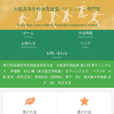
大阪高等学校体育連盟バドミントン専門部
Osaka High School Athletic Federation Badminton Division
ホーム
大会情報
Home
Tournament
お知らせ
リンク
Information
Links
お問い合わせ
Contact
第77回全国高等学校総合体育大会 大阪選手団結果 個人戦 男子シングル
ス 準優勝 杉山 楓（東大阪大学柏原） 女子シングルス ベスト8 小
林 茉央（四天王寺） 学校対抗（団体戦） 男子 3位 東大阪大学柏原 女
子 3位 四天王寺
春の大会
夏の大会