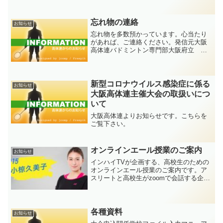
す。近畿大会恒例の記念Tシャツを販売し
ています。また、先日に連絡させていた
だきましたが、次年度に和歌山県で開催
忘れ物の連絡
お知らせ
される第77回 全...
忘れ物を多数預かっています。心当たり
があれば、ご連絡ください。発信元大阪
高体連バドミントン専門部大阪府立 三
島高等学校徳富 信明Tel:072-682-
5884Fax:072-682-
5885mail:osakahsbad@gmail.co...
新型コロナウイルス感染症に係る
お知らせ
大阪高体連主催大会の取扱いにつ
いて
大阪高体連よりお知らせです。こちらを
ご覧下さい。
オンラインエール授業のご案内
お知らせ
インハイTVが企画する、高校生のための
オンラインエール授業のご案内です。ア
スリートと高校生がzoomで会話する企画
です。前回は福島・廣田ペアでしたが、
今回は小椋久美子さんです。参加者を募
集しています。 興味のある生徒は顧問の
先生からの申し込...
各種資料
お知らせ