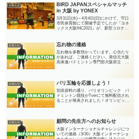
BIRD JAPANスペシャルマッチ
お知らせ
in 大阪 by YONEX
3月31日(水)～4月4日(日)にかけて、守口
市民体育館にて開催予定でしたが『ヨネ
ックス大阪INC2021』が、新型コロナウ
イルス感染拡大予防のため中止となりま
した。 日本バドミントン協会から、代
替大会として「ナショナルB代表強化合
忘れ物の連絡
お知らせ
宿」を行...
忘れ物を多数預かっています。心当たり
があれば、ご連絡ください。発信元大阪
高体連バドミントン専門部大阪府立 三
島高等学校徳富 信明Tel:072-682-
5884Fax:072-682-
5885mail:osakahsbad@gmail.co...
パリ五輪を応援しよう！
お知らせ
別添資料の通り、パリオリンピック バ
ドミントン競技がTverにて無料配信され
ることが発表されました！オリンピック
代表の活躍を見ることができます！こち
らのリンクから
顧問の先生方へのお知らせ
お知らせ
大阪インターナショナルチャレンジにつ
いての連絡（3/30）大阪インターナショ
ナルチャレンジの鑑賞の申し込みについ