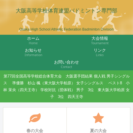
大阪高等学校体育連盟バドミントン専門部
Osaka High School Athletic Federation Badminton Division
ホーム
大会情報
Home
Tournament
お知らせ
リンク
Information
Links
お問い合わせ
Contact
第77回全国高等学校総合体育大会 大阪選手団結果 個人戦 男子シングル
ス 準優勝 杉山 楓（東大阪大学柏原） 女子シングルス ベスト8 小
林 茉央（四天王寺） 学校対抗（団体戦） 男子 3位 東大阪大学柏原 女
子 3位 四天王寺
春の大会
夏の大会