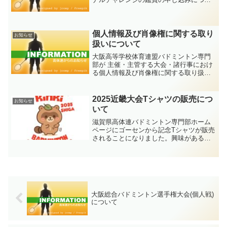
ては、すべての日程で申し込み人数以内
でした。名簿を作成しておりますので、
大会の入り口の受付で高校の招待ですと
申し出てください。よ...
個人情報及び肖像権に関する取り
お知らせ
扱いについて
大阪高等学校体育連盟バドミントン専門
部が 主催・主管する大会・諸行事におけ
る個人情報及び肖像権に関する取り扱い
について「個人情報の保護に関する法律
の施行にともない、大阪高等学校体育連
盟では、 参加申込・大会結果の公表等に
2025近畿大会Tシャツの販売につ
お知らせ
おける個人情報や特定...
いて
滋賀県高体連バドミントン専門部ホーム
ページにゴーセンから記念Tシャツが販売
されることになりました。興味がある人
はご確認ください。（9/10）例年行って
いる近畿記念Tシャツの販売になります。
近畿大会出場者以外でも当然購入は可能
です。限定受注品...
大阪総合バドミントン選手権大会(個人戦)
について